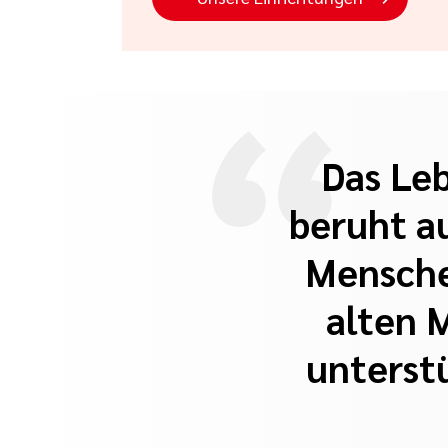
Das Le
beruht a
Menschen
alten 
unterst