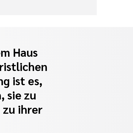
em Haus
istlichen
g ist es,
 sie zu
zu ihrer